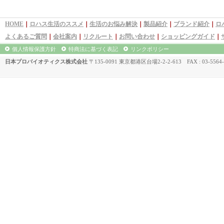
HOME
｜
ロハス生活のススメ
｜
生活のお悩み解決
｜
製品紹介
｜
ブランド紹介
｜
ロ
よくあるご質問
｜
会社案内
｜
リクルート
｜
お問い合わせ
｜
ショッピングガイド
｜
個人情報保護方針
特商法に基づく表記
リンクポリシー
日本プロバイオティクス株式会社
〒135-0091 東京都港区台場2-2-2-613 FAX : 03-5564-5